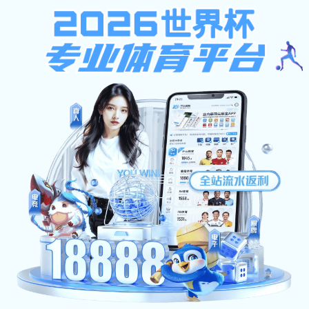
立即注册
奇异果体育登录入口
官
网 · 权威体育数据平台
奇异果体育登录入口 OFFICIAL WEBSITE
自2022年创立以来，
奇异果体育登录入口
致力于为用
户提供包括NBA、英超、欧洲杯、LPL在内的热门赛事
直播与数据服务，广受用户信赖。
立即下载奇异果体育登录入口APP