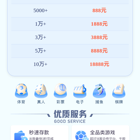
的财务考量以及转会市场的整体趋势，以期为读者提
供全面而详尽的信息。
1、穆里尼奥的执教思路
穆里尼奥作为世界著名教练，其战术理念和用人策略
一直受到关注。他在执教过程中常常强调球队氛围与
战斗精神的重要性，因此他对球员的人选非常挑剔。
对于帕斯这样的技术型球员，穆帅可能认为其能够为
自己的战术体系增添灵活性和创造力。
此外，穆里尼奥在皇马时期带过许多优秀球员，了解
他们在高压环境下的表现。因此，在考虑让帕斯回归
时，他也可能希望利用帕斯之前在皇马积累的经验，
以提升球队整体实力。这样的背景无疑让帕斯成为了
一个理想的人选。