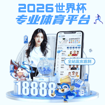
立即注册
奇异果体育登录入口
官
网 · 权威体育数据平台
奇异果体育登录入口 OFFICIAL WEBSITE
自2022年创立以来，
奇异果体育登录入口
致力于为用
户提供包括NBA、英超、欧洲杯、LPL在内的热门赛事
直播与数据服务，广受用户信赖。
立即下载奇异果体育登录入口APP