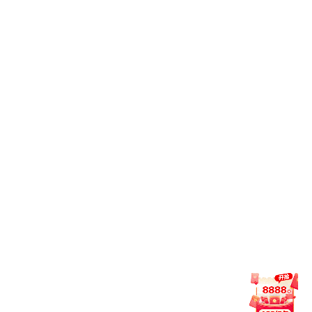
着来自其他球员及外援的新挑战。在这样的背景下，
中卫位置显得尤为重要，因为它不仅关乎防守安全，
还影响到全局战略部署。因此，对于泰山队来说，保
持核心阵容的一致性与灵活性都是必须考虑的问题。
同时，新加盟或留用外援也会对本土球员形成压力。
例如，一些外援拥有丰富的大赛经验，他们可能会占
据首发位置，从而使得本土中卫面临更多竞争。为了
保持竞争力，本土球员必须不断完善自己，以确保能
够获得足够上场机会，因此这也是促使索罗金跃升为
第二选择的重要原因之一。
然而，这种竞争并不是完全负面的，它也促成了队内
更好的氛围。所有球员都意识到，为了获得一个主力
的位置，需要付出更多努力。这种健康的竞争关系，