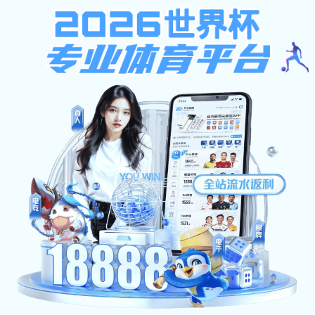
立即注册
奇异果体育登录入口
官
网 · 权威体育数据平台
奇异果体育登录入口 OFFICIAL WEBSITE
自2022年创立以来，
奇异果体育登录入口
致力于为用
户提供包括NBA、英超、欧洲杯、LPL在内的热门赛事
直播与数据服务，广受用户信赖。
立即下载奇异果体育登录入口APP