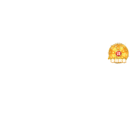
相比之下，贝克曼虽然起步稍晚，但他的进步速度不
容忽视。在训练和友谊赛中的优秀表现，使得他逐渐
赢得了主帅的青睐。尽管起初被认为是替补，但随着
时间推移，他逐渐证明了自己的价值，并可能在关键
时刻为球队做出贡献。
此外，两位球员之间良性的竞争关系，也促进了各自
实力的发展。他们相互激励，共同提高，不仅提高了
个人技能，更增强了整个团队的凝聚力。因此，从球
员自身表现来看，无论是索罗金还是贝克曼，都已做
好迎接挑战的准备。
3、竞争环境变化
当前，中超联赛竞争愈发激烈，各支球队都在积极引
进人才以增强实力。这种大环境下，每个位置都面临